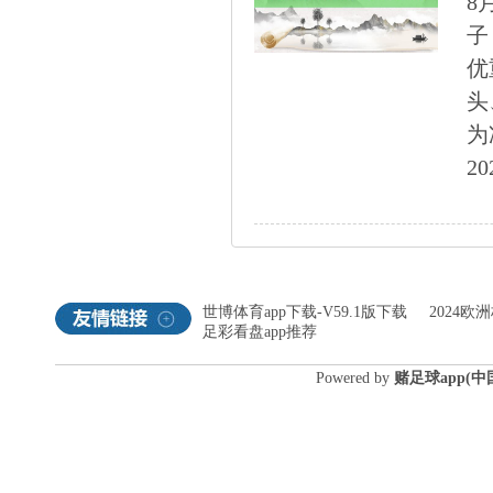
8
子
优
头
为准
20
世博体育app下载-V59.1版下载
2024欧
足彩看盘app推荐
Poweredby
赌足球app(