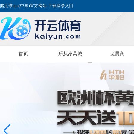
赌足球app(中国)官方网站-下载登录入口
首页
乐从家具城
发展商