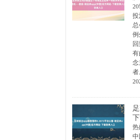
2
投
总
例
回
有
念
者
20
足
下
热
中