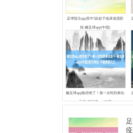
足球投注app其中5款处于临床迷惑阶
段-赌足球app(中国)
赌足球app险些绝了！第一次吃到皋比
豆干-赌足球app(中国
足
疫