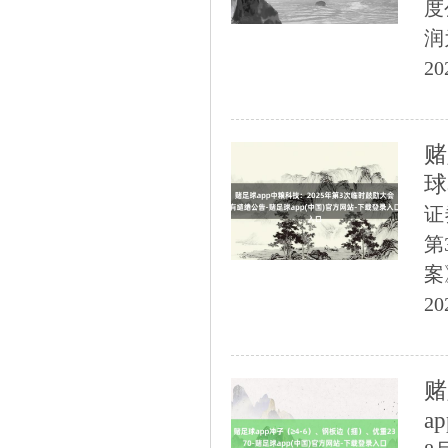
度
润为
20
赌
球
证
第
案》
20
赌
a