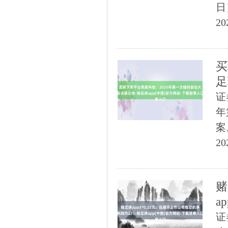
日
20
买
足
证
年
案。
20
赌
a
证